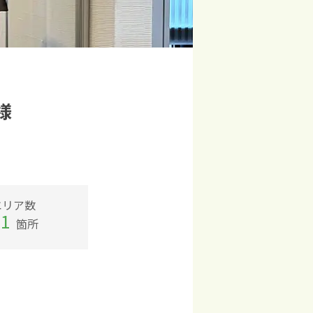
エリア数
21
箇所