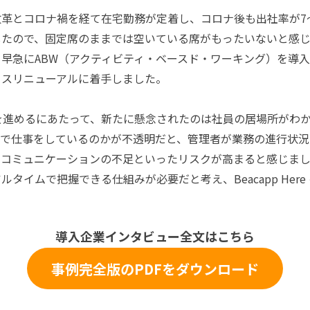
革とコロナ禍を経て在宅勤務が定着し、コロナ後も出社率が7
したので、固定席のままでは空いている席がもったいないと感
早急にABW（アクティビティ・ベースド・ワーキング）を導
ィスリニューアルに着手しました。
を進めるにあたって、新たに懸念されたのは社員の居場所がわ
こで仕事をしているのかが不透明だと、管理者が業務の進行状況
やコミュニケーションの不足といったリスクが高まると感じま
タイムで把握できる仕組みが必要だと考え、Beacapp Here
導入企業インタビュー全文はこちら
事例完全版のPDFをダウンロード