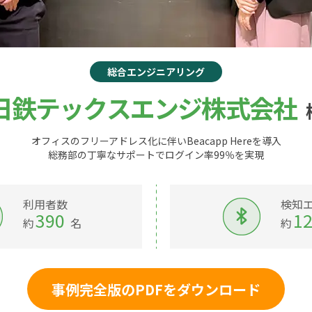
総合エンジニアリング
日鉄テックスエンジ株式会社
オフィスのフリーアドレス化に伴いBeacapp Hereを導入
総務部の丁寧なサポートでログイン率99％を実現
利用者数
検知
390
1
約
名
約
事例完全版のPDFをダウンロード