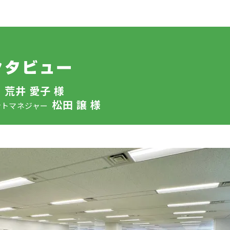
荒井 愛子 様
ー
松田 譲 様
ントマネジャー