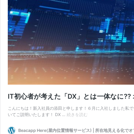
IT初心者が考えた「DX」とは一体なに?
こんにちは！新入社員の添田と申します！６月に入社しました私です
IT
いてご説明いたします！ DX …
続きを読む
初
心
Beacapp Here(屋内位置情報サービス) | 所在地見える化
者