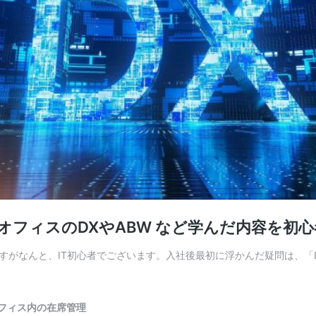
? オフィスのDXやABW など学んだ内容を
がなんと、IT初心者でございます。入社後最初に浮かんだ疑問は、「D
でオフィス内の在席管理