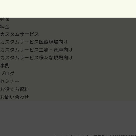
テ
特長
ン
料金
ツ
カスタムサービス
へ
カスタムサービス
医療現場向け
ス
カスタムサービス
工場・倉庫向け
キ
カスタムサービス
様々な現場向け
ッ
事例
プ
ブログ
セミナー
お役立ち資料
お問い合わせ
ホーム
>
Beacapp Here ブログ
>
Beacapp H
2019/07/05