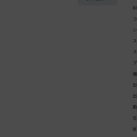
コ
シ
ス
ス
プ
備
出
出
動
在
従
棚
空