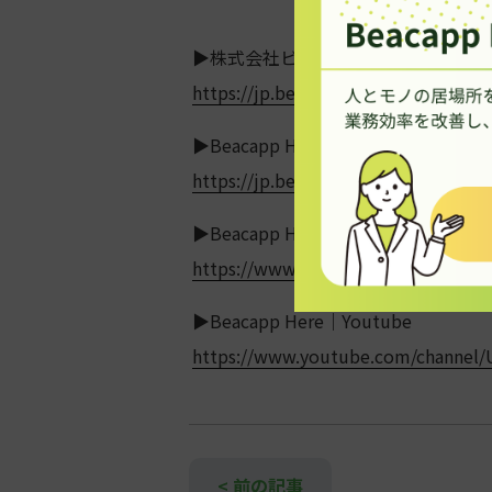
https://jp.beacapp-here.com/corpor
▶︎Beacapp Here｜ホームページ
https://jp.beacapp-here.com/
▶︎Beacapp Here｜Facebook
https://www.facebook.com/Beacap
▶︎Beacapp Here｜Youtube
https://www.youtube.com/channel
投
< 前の記事
稿
ナ
ビ