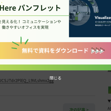
ate/
pHERE/
閉じる
/UCSJTdr2PlEQ_L9VLshmx2gg
▼
A
次の記事 >
B