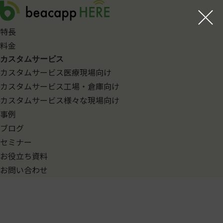
コ
ン
特長
テ
ン
料金
ツ
カスタムサービス
へ
カスタムサービス
医療現場向け
ス
カスタムサービス
工場・倉庫向け
キ
カスタムサービス
様々な現場向け
ッ
事例
プ
ブログ
セミナー
お役立ち資料
お問い合わせ