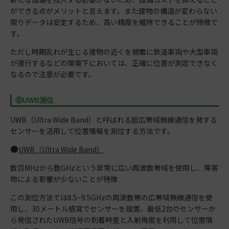
ができる点がメリットと言えます。また建物の構造が変わらない
限りデータは安定するため、高い精度を維持できることが特徴で
す。
ただし時期乱れが生じる建物の近くを頻繁に鉄道車両や大型車両
が運行するなどの環境下においては、正確に位置が測定できなく
なるので注意が必要です。
⑥UWB測位
UWB（Ultra Wide Band）と呼ばれる超広帯域無線通信を発する
センサーを活用して位置情報を測位する方法です。
UWB（Ultra Wide Band）
数百MHzから数GHzという非常に広い周波数帯域を使用し、障害
物による影響が少ないことが特徴
この測位方法では8.5~9.5GHzの周波数帯の広帯域無線通信を使
用し、30メートル感覚でセンサーを設置、最低2台のセンサーか
ら発信されたUWB信号の到着時差と入射角度を利用して位置情