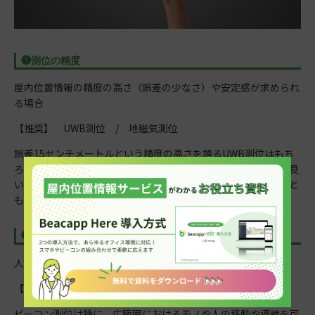
❶測位の精度
屋内位置情報の精度の高さ（誤差の少なさ）や安定感が求められ
る場合
【推奨】 UWB測位 / 地磁気測位
誤差15センチメートルという精度の高さを誇るUWB測位はもち
ろん、データの安定感が強い地磁気測位も精度が高いと言って良
いでしょう。ただし地磁気測位は付近の環境に影響を受けること
もあることから注意が必要です。
❷人やモノなどの個体の識別
人やモノを個々に識別し、個別に位置情報を取得したい場合
【推奨】 ビーコン測位 / RFID測位
ビーコン測位は特に、広範囲におけるモノや人の移動や導線を可