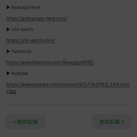
▶︎ Beacapp Here
https://jp.beacapp-here.com/
▶︎ ichi-watch
https://ichi-watch.com/
▶︎ Facebook
https://www.facebook.com/BeacappHERE/
▶︎ Youtube
https://www.youtube.com/channel/UCSJTdr2PlEQ_L9VLshm
x2gg
投
< 前の記事
次の記事 >
稿
ナ