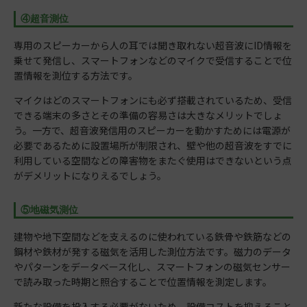
④超音測位
専用のスピーカーから人の耳では聞き取れない超音波にID情報を
乗せて発信し、スマートフォンなどのマイクで受信することで位
置情報を測位する方法です。
マイクはどのスマートフォンにも必ず搭載されているため、受信
できる端末の多さとその準備の容易さは大きなメリットでしょ
う。一方で、超音波発信用のスピーカーを動かすためには電源が
必要であるために設置場所が制限され、壁や他の超音波をすでに
利用している空間などの障害物をまたぐ使用はできないという点
がデメリットになりえるでしょう。
⑤地磁気測位
建物や地下空間などを支えるのに使われている鉄骨や鉄筋などの
鋼材や鉄材が発する磁気を活用した測位方法です。磁力のデータ
やパターンをデータベース化し、スマートフォンの磁気センサー
で読み取った時期と照合することで位置情報を測定します。
新たな設備を投入する必要がないため、設備コストを抑えること