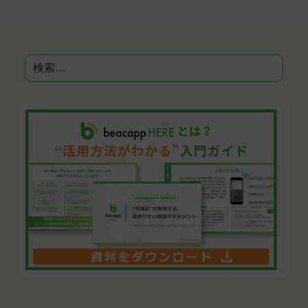
ビ
ゲ
ー
シ
検
ョ
ン
索: