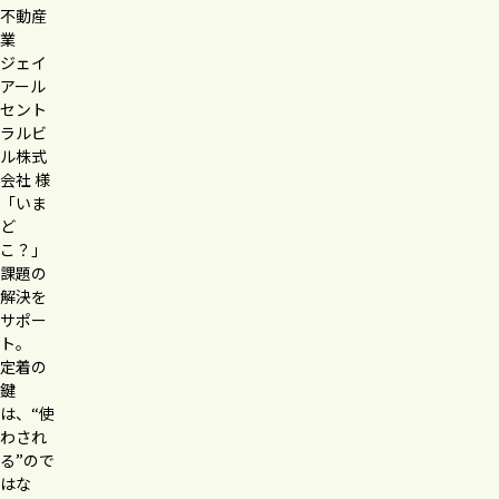
不動産
業
ジェイ
アール
セント
ラルビ
ル
株式
会社 様
「いま
ど
こ？」
課題の
解決を
サポー
ト。
定着の
鍵
は、“使
わされ
る”ので
はな