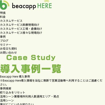
特長
料金
カスタムサービス
カスタムサービス
医療現場向け
カスタムサービス
工場・倉庫向け
カスタムサービス
様々な現場向け
事例
ブログ
セミナー
お役立ち資料
お問い合わせ
Beacapp Here 導入事例
※Beacapp Here導入情報を当社に無断で営業活動等へ利用することはご遠慮くだ
さい。
事例検索
絞り込みをリセット
活用シーン
業種
場所
利用人数
運用エリア・拠点
活用シーン
誰がどこにいるか知りたい