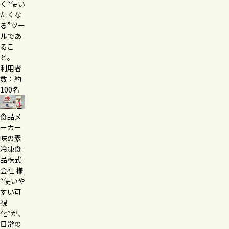
く“使い
たくな
る”ツー
ルであ
るこ
と。
利用者
数：約
100名
食品メ
ーカー
味の素
冷凍食
品株式
会社 様
“使いや
すい可
視
化”が、
日常の