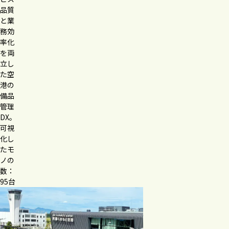
品質
と業
務効
率化
を両
立し
た空
港の
備品
管理
DX。
可視
化し
たモ
ノの
数：
95台