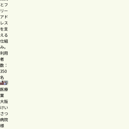
とフ
リー
アド
レス
を支
える
仕組
み。
利用
者
数：
350
名
医療
業
大阪
けい
さつ
病院
様