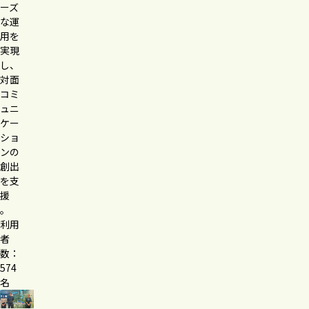
ーズ
な運
用を
実現
し、
対面
コミ
ュニ
ケー
ショ
ンの
創出
を支
援
。
利用
者
数：
574
名