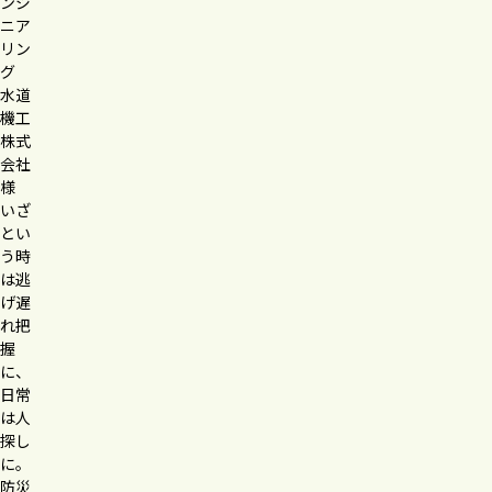
ンジ
ニア
リン
グ
水道
機工
株式
会社
様
いざ
とい
う時
は逃
げ遅
れ把
握
に、
日常
は人
探し
に。
防災