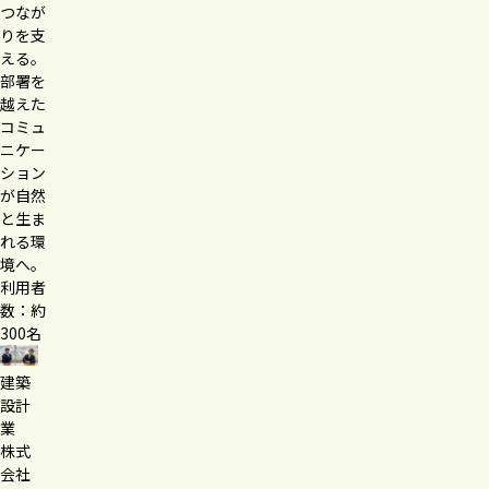
つなが
りを支
える。
部署を
越えた
コミュ
ニケー
ション
が自然
と生ま
れる環
境へ。
利用者
数：約
300名
建築
設計
業
株式
会社