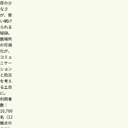
荷の少
なさ
が、使
い続け
られる
秘訣。
居場所
の可視
化が、
コミュ
ニケー
ション
と防災
を考え
る土台
に。
利用者
数：
10,700
名（12
拠点の