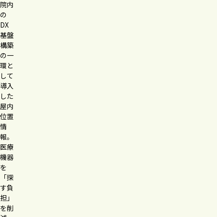
院内
の
DX
基盤
構築
の一
環と
して
導入
した
屋内
位置
情
報。
医療
機器
を
「探
す負
担」
を削