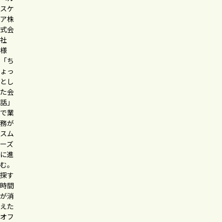
スケ
ア
株
式会
社
様
「ち
ょっ
とし
た会
話」
で業
務が
スム
ーズ
に進
む。
探す
時間
が消
えた
オフ