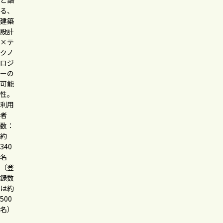
と語
る、
建築
設計
×テ
クノ
ロジ
ーの
可能
性。
利用
者
数：
約
340
名
（登
録数
は約
500
名）