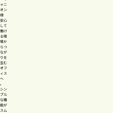
ャニ
オン
様
安心
して
働け
る環
境か
らつ
なが
りを
生む
オフ
ィス
へ
。
シン
プル
な機
能が
スム