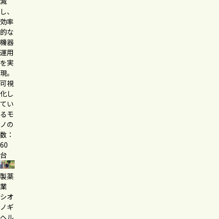
減
し、
効率
的な
機器
運用
を実
現。
可視
化し
てい
るモ
ノの
数：
60
台
製薬
業
シオ
ノギ
ヘル