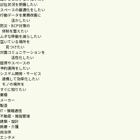
出社状況を把握したい
スペースの最適化をしたい
行動データを業務改善に
活かしたい
防災・BCP対策の
体制を整えたい
ムダな移動を減らしたい
空いている場所を
見つけたい
対面コミュニケーションを
活性化したい
座席やスペースの
予約運用をしたい
システム開発・サービス
連携して効率化したい
モノの場所を
すぐに知りたい
業種
メーカー
製造
IT・情報通信
不動産・施設管理
建築・設計
医療・介護
自治体
エンタメ