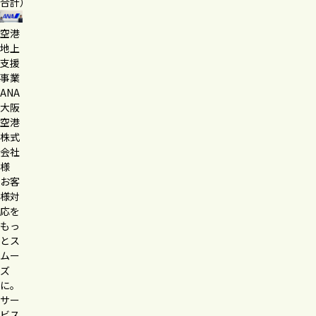
合計）
空港
地上
支援
事業
ANA
大阪
空港
株式
会社
様
お客
様対
応を
もっ
とス
ムー
ズ
に。
サー
ビス