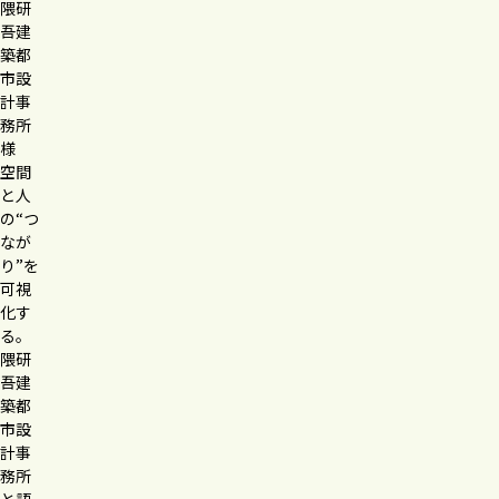
隈研
吾建
築都
市設
計事
務所
様
空間
と人
の“つ
なが
り”を
可視
化す
る。
隈研
吾建
築都
市設
計事
務所